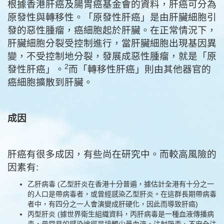
原發性與轉移性。「原發性肝癌」是由肝臟細胞引
發的惡性腫瘤，癌細胞起於肝臟。在正常情況下，
肝臟細胞分裂受控制進行，當肝臟細胞出現基因異
變，不受控制地分裂，發展成惡性腫瘤，就是「原
2
發性肝癌」。
而「轉移性肝癌」則由其他器官的
癌細胞擴散到肝臟。
成因
肝癌有很多成因，有些尚在研究中。而較高風險的
因素有:
乙肝病毒 (乙型肝炎在香港十分普遍，據估計全港有十分之一
的人口是帶病毒者，或曾經感染乙型肝炎。在這群長期帶病毒
者中，有四分之一人會演變成肝硬化，因此而導致肝癌)
丙型肝炎 (據世界衛生組織資料，丙肝病毒是一種血液傳播病
毒，最常見的感染途徑是接觸少量血液。注射吸毒、不安全注
射做法、不安全的衛生保健、輸入未經篩查的血液和血液製品