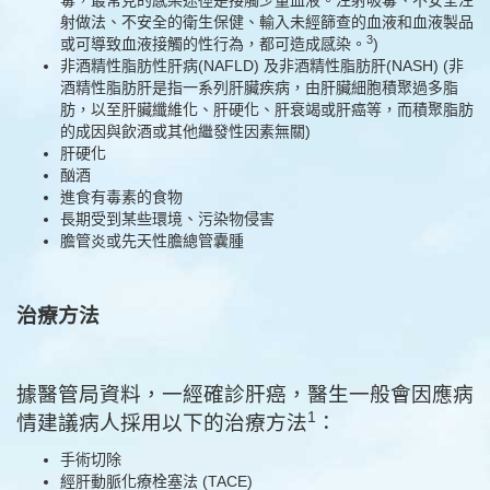
3
或可導致血液接觸的性行為，都可造成感染。
)
非酒精性脂肪性肝病(NAFLD) 及非酒精性脂肪肝(NASH) (非
酒精性脂肪肝是指一系列肝臟疾病，由肝臟細胞積聚過多脂
肪，以至肝臟纖維化、肝硬化、肝衰竭或肝癌等，而積聚脂肪
的成因與飲酒或其他繼發性因素無關)
肝硬化
酗酒
進食有毒素的食物
長期受到某些環境、污染物侵害
膽管炎或先天性膽總管囊腫
治療方法
據醫管局資料，一經確診肝癌，醫生一般會因應病
1
情建議病人採用以下的治療方法
：
手術切除
經肝動脈化療栓塞法 (TACE)
酒精注射