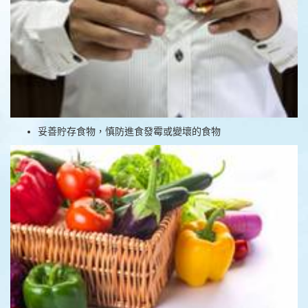
妥善貯存食物，慎防進食發霉或變壞的食物