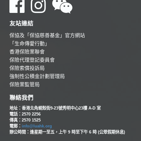
友站連結
保協及「保協慈善基金」官方網站
「生命傳愛行動」
香港保險業聯會
保險代理登記委員會
保險索償投訴局
強制性公積金計劃管理局
保險業監管局
聯絡我們
地址：香港北角蜆殼街9-23號秀明中心23樓 A-D 室
電話：2570 2256
傳真：2570 1525
電郵：
info@luahk.org
辦公時間：逢星期一至五，上午 9 時至下午 6 時 (公眾假期休息)