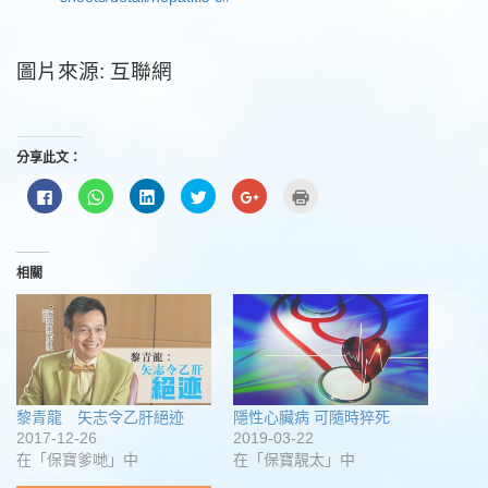
圖片來源: 互聯網
分享此文：
按
分
分
分
按
點
一
享
享
享
一
這
下
到
到
到
下
裡
以
WhatsApp(在
LinkedIn(在
Twitter(在
以
列
分
新
新
新
分
印
享
視
視
視
享
(在
至
窗
窗
窗
到
新
相關
Facebook(在
中
中
中
Google+
視
新
開
開
開
(在
窗
視
啟)
啟)
啟)
新
中
窗
視
開
中
窗
啟)
開
中
啟)
開
啟)
黎青龍 矢志令乙肝絕迹
隱性心臟病 可隨時猝死
2017-12-26
2019-03-22
在「保寶爹哋」中
在「保寶靚太」中