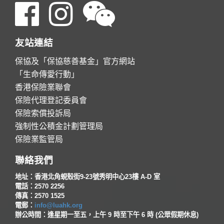
友站連結
保協及「保協慈善基金」官方網站
「生命傳愛行動」
香港保險業聯會
保險代理登記委員會
保險索償投訴局
強制性公積金計劃管理局
保險業監管局
聯絡我們
地址：香港北角蜆殼街9-23號秀明中心23樓 A-D 室
電話：2570 2256
傳真：2570 1525
電郵：
info@luahk.org
辦公時間：逢星期一至五，上午 9 時至下午 6 時 (公眾假期休息)