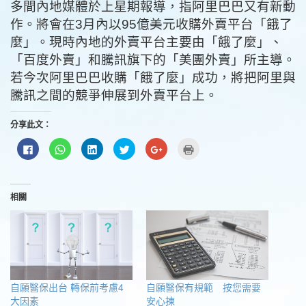
多間內地媒體於上星期報導，指阿里巴巴又有新動
作。將會在3月內以95億美元收購外賣平台「餓了
麼」。現時內地的外賣平台主要由「餓了麼」、
「百度外賣」和騰訊旗下的「美團外賣」所主導。
若今次阿里巴巴收購「餓了麼」成功，將把阿里與
騰訊之間的競爭伸展到外賣平台上。
分享此文：
按
分
分
分
按
點
一
享
享
享
一
這
下
到
到
到
下
裡
以
WhatsApp(在
LinkedIn(在
Twitter(在
以
列
分
新
新
新
分
印
享
視
視
視
享
(在
至
窗
窗
窗
到
新
相關
Facebook(在
中
中
中
Google+
視
新
開
開
開
(在
窗
視
啟)
啟)
啟)
新
中
窗
視
開
中
窗
啟)
開
中
啟)
開
啟)
自願醫保出台 轉保前考慮4
自願醫保有規範 按您需要
大因素
安心揀