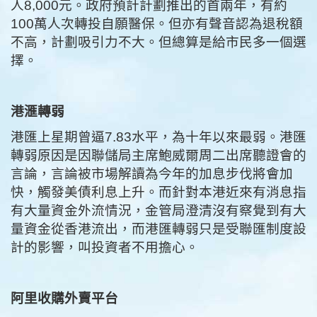
人8,000元。政府預計計劃推出的首兩年，有約
100萬人次轉投自願醫保。但亦有聲音認為退稅額
不高，計劃吸引力不大。但總算是給市民多一個選
擇。
港滙轉弱
港匯上星期曾逼7.83水平，為十年以來最弱。港匯
轉弱原因是因聯儲局主席鮑威爾周二出席聽證會的
言論，言論被市場解讀為今年的加息步伐將會加
快，觸發美債利息上升。而針對本港近來有消息指
有大量資金外流情況，金管局澄清沒有察覺到有大
量資金從香港流出，而港匯轉弱只是受聯匯制度設
計的影響，叫投資者不用擔心。
阿里收購外賣平台