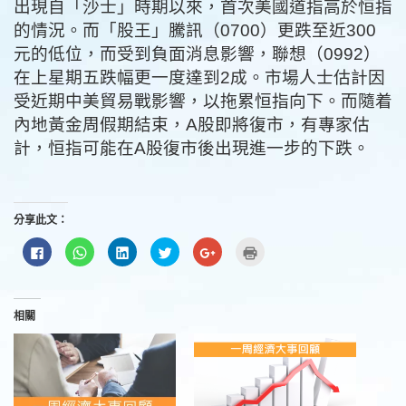
出現自「沙士」時期以來，首次美國道指高於恒指
的情況。而「股王」騰訊（0700）更跌至近300
元的低位，而受到負面消息影響，聯想（0992）
在上星期五跌幅更一度達到2成。市場人士估計因
受近期中美貿易戰影響，以拖累恒指向下。而隨着
內地黃金周假期結束，A股即將復市，有專家估
計，恒指可能在A股復市後出現進一步的下跌。
分享此文：
按
分
分
分
按
點
一
享
享
享
一
這
下
到
到
到
下
裡
以
WhatsApp(在
LinkedIn(在
Twitter(在
以
列
分
新
新
新
分
印
享
視
視
視
享
(在
至
窗
窗
窗
到
新
相關
Facebook(在
中
中
中
Google+
視
新
開
開
開
(在
窗
視
啟)
啟)
啟)
新
中
窗
視
開
中
窗
啟)
開
中
啟)
開
啟)