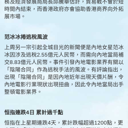
務及經濟發展局局長邱騰華估計，貿易戰不會於短
時間內結束，而香港政府亦會協助香港商界向外拓
展市場。
范冰冰捲逃稅風波
上周另一宗引起全城目光的新聞便是內地女星范冰
冰因涉及逃稅2.55億元人民幣，而需向內地當局補
交8.83億元人民幣。事件引發內地電影業界有關以
「陰陽合同」作為逃稅手法的風波。有評論指出，
出現「陰陽合同」是因內地近年出現天價片酬，令
內地電影行業現狀出現扭曲，因此令內地當局出手
整頓電影業界。
恒指連跌4
日
累計過千點
恒指在上星期連跌4天，累計跌幅超過1200點，更