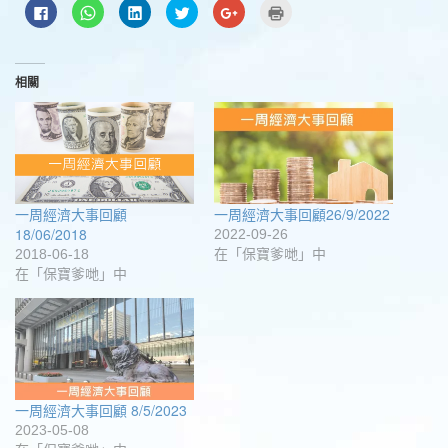
按
分
分
分
按
點
一
享
享
享
一
這
下
到
到
到
下
裡
以
WhatsApp(在
LinkedIn(在
Twitter(在
以
列
分
新
新
新
分
印
享
視
視
視
享
(在
至
窗
窗
窗
到
新
相關
Facebook(在
中
中
中
Google+
視
新
開
開
開
(在
窗
視
啟)
啟)
啟)
新
中
窗
視
開
中
窗
啟)
開
中
啟)
開
啟)
一周經濟大事回顧
一周經濟大事回顧26/9/2022
18/06/2018
2022-09-26
2018-06-18
在「保寶爹哋」中
在「保寶爹哋」中
一周經濟大事回顧 8/5/2023
2023-05-08