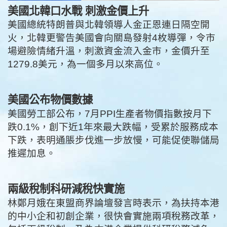
美國北韓口水戰 刺激金價上升
美國總統特朗普與北韓領導人金正恩連日隔空開
火，北韓更警告美國會向關島發射4枚導彈，令市
場避險情緒升溫，刺激資金流入金市，金價升至
1279.8美元，為一個多月以來高位。
美國公布物價數據
美國勞工部公布，7月PPI生產者物價指數按月下
跌0.1%，創下近1年來最大跌幅，受累於服務成本
下跌，表明通脹步伐進一步放慢，可能促使聯儲局
推遲加息。
兩級稅制科研減稅快實施
林鄭月娥在東盟商界論壇發言時表示，為扶持本港
的中小企和初創企業，很快會實施兩項稅務改革，