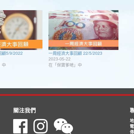
5/9/2022
一周經濟大事回顧 22/5/2023
2023-05-22
」中
在「保寶爹哋」中
關注我們
地
，
電
傳