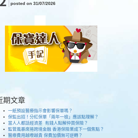
posted on 31/07/2026
近期文章
一紙預設醫療指示會影響保單嗎？
保監出招！分紅保單「兩年一檢」應該點理解？
當人人都話經濟差 有錢人點解仲買保險？
監管風暴席捲跨境金融 香港保險業成下一個焦點？
醫療費用越嚟越貴 保費加價無可逆轉？