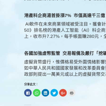
港產科企商湯首掛漲7%
市值高達千三億
AI軟件在未來商業領域被受注目。獲會計
50》排名榜的港產人工智能（AI）科企商湯
上，收市升7.27%，每手帳面賺280元，全
各國加強虛幣監管
交易報備及嚴打「挖
虛擬貨幣盛行，惟價格易受外圍情緒影響
如中華人民共和國國家發展和改革委員會
政部則提出一萬美元或以上的虛擬貨幣交
分享此文：
按
分
分
分
按
點
一
享
享
享
一
這
下
到
到
到
下
裡
以
WhatsApp(在
LinkedIn(在
Twitter(在
以
列
分
新
新
新
分
印