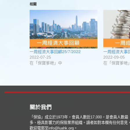
享
視
視
視
享
(在
至
窗
窗
窗
到
新
相關
Facebook(在
中
中
中
Google+
視
新
開
開
開
(在
窗
視
啟)
啟)
啟)
新
中
窗
視
開
中
窗
啟)
開
中
啟)
開
啟)
一周經濟大事回顧25/7/2022
一周經濟大事回顧
2022-07-25
2022-09-05
在「保寶爹哋」中
在「保寶爹哋
關於我們
「保協」成立於1973年，會員人數近17,000，是會員人數最
多、極具影響力的保險業界組織。讀者如對本欄有任何意見
歡迎電郵至info@luahk.org。