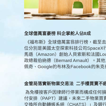
全球億萬富豪榜
科企掌舵人佔8
成
《福布斯》全球億萬富翁排行榜，截至去年
位分別是美國太空探索科技公司SpaceX行
馬遜（Amazon）創始人貝索斯和法國Loui
政總裁伯納德（Bernard Arnault）
佩奇、Google的布林及Facebook的朱
金管局落實新物業交易法
二手樓買賣不
為免樓按客戶因律師行停業而構成任何
付安排（PAPT）建議，未來二手物業
交換所自動轉帳系統（CHATS）」及銀