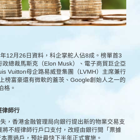
12月26日資料，科企掌舵人佔8成。榜單首3
政總裁馬斯克（Elon Musk）、電子商貿巨企亞
s Vuitton母企路易威登集團（LVMH）主席兼行
。其他上榜富豪還有微軟的蓋茨、Google創始人之一的
克伯格。
經律師行
損失，香港金融管理局向銀行提出新的物業交易支
買賣將不經律師行戶口支付，改經由銀行間「票據
行本票過戶，預計最快下半年正式實施。