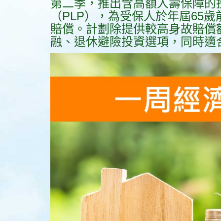
第二季，推出含高額人壽保障的投連險產品「
（PLP），為受保人於年屆65歲
賠償。計劃除提供較高身故賠償
融、退休避險投資選項，同時適