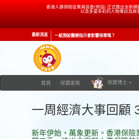
香港人壽保險從業員協會(保協) 正式推出全新網
以及多姿多彩的人物專訪及故事。記得b
最新消息
保監出招！分紅保單「兩年一檢」應該點理解
保寶博士
首頁
保寶家族
一周經濟大事回顧 3/1
新年伊始，萬象更新。香港保險