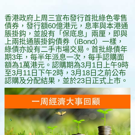
香港政府上周三宣布發行首批綠色零售
債券，發行額60億港元，息率與本港通
脹掛鈎，並設有「保底息」兩厘，即與
上兩批通脹掛鈎債券（iBond）一樣，
綠債亦設有二手市場交易。首批綠債年
期3年，每半年派息一次，每手認購面
額為1萬港元。認購期為3月1日上午9時
至3月11日下午2時，3月18日之前公布
認購及分配結果，並於23日正式上市。