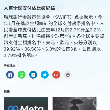
人幣全球支付佔比破紀錄
環球銀行金融電信協會（SWIFT）數據顯示，今
年1月在基於金額統計的全球支付貨幣排名中，人
民幣全球支付佔比由去年12月的2.7%升至3.2%，
創歷史新高，排名維持全球第4位。各全球主要貨
幣支付金額排名中，美元、歐元、英鎊分別以
39.92%、36.56%、6.3%的佔首3名，日圓則以
2.79%排名第5。
分享此文：
按
分
分
分
按
點
一
享
享
享
一
這
下
到
到
到
下
裡
以
WhatsApp(在
LinkedIn(在
Twitter(在
以
列
分
新
新
新
分
印
享
視
視
視
享
(在
至
窗
窗
窗
到
新
相關
Facebook(在
中
中
中
Google+
視
新
開
開
開
(在
窗
視
啟)
啟)
啟)
新
中
窗
視
開
中
窗
啟)
開
中