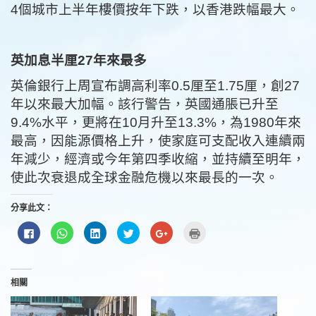
4個城市上半年樓價按年下跌，以香港跌幅最大。
英加息半厘27年來最多
英倫銀行上周宣布調高利率0.5厘至1.75厘，創27
年以來最大加幅。該行警告，英國通脹已升至
9.4%水平，更將在10月升至13.3%，為1980年來
最高，因能源價格上升，使家庭可支配收入連續兩
年減少，經濟或今年第四季收縮，並持續至明年，
使此次衰退成全球金融危機以來最長的一次。
分享此文：
按
分
分
分
按
點
一
享
享
享
一
這
下
到
到
到
下
裡
以
WhatsApp(在
LinkedIn(在
Twitter(在
以
列
分
新
新
新
分
印
享
視
視
視
享
(在
至
窗
窗
窗
到
新
相關
Facebook(在
中
中
中
Google+
視
新
開
開
開
(在
窗
視
啟)
啟)
啟)
新
中
窗
視
開