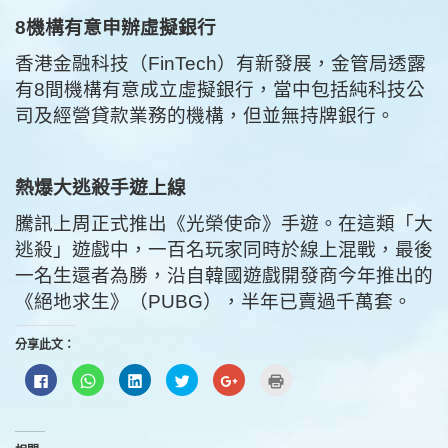
8機構有意申辦虛擬銀行
香港金融科技（FinTech）有新發展，金管局透露
有8間機構有意成立虛擬銀行，當中包括純科技公
司及經營貸款業務的機構，但並無持牌銀行。
熱爆大逃殺手遊上線
騰訊上周正式推出《光榮使命》手遊。在這類「大
逃殺」遊戲中，一百名玩家同時於線上混戰，最後
一名生還者為勝，沿自韓國遊戲開發商今年推出的
《絕地求生》（PUBG），半年已賣過千萬套。
分享此文：
按
分
分
分
按
點
一
享
享
享
一
這
下
到
到
到
下
裡
以
WhatsApp(在
LinkedIn(在
Twitter(在
以
列
分
新
新
新
分
印
享
視
視
視
享
(在