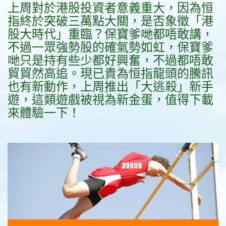
上周對於港股投資者意義重大，因為恒
指終於突破三萬點大關，是否象徵「港
股大時代」重臨？保寶爹哋都唔敢講，
不過一眾強勢股的確氣勢如虹，保寶爹
哋只是持有些少都好興奮，不過都唔敢
貿貿然高追。現已貴為恒指龍頭的騰訊
也有新動作，上周推出「大逃殺」新手
遊，這類遊戲被視為新金蛋，值得下載
來體驗一下！