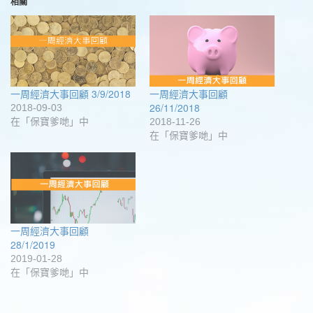
至
窗
窗
窗
到
新
相關
Facebook(在
中
中
中
Google+
視
新
開
開
開
(在
窗
視
啟)
啟)
啟)
新
中
窗
視
開
中
窗
啟)
開
中
啟)
開
啟)
一周經濟大事回顧 3/9/2018
一周經濟大事回顧
26/11/2018
2018-09-03
在「保寶爹哋」中
2018-11-26
在「保寶爹哋」中
一周經濟大事回顧
28/1/2019
2019-01-28
在「保寶爹哋」中