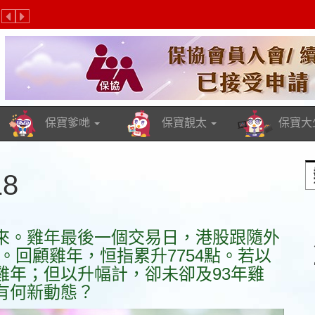
路平台「保協保寶頻道Bobo Channel」，透過「保寶家族」不同的
Previous
Next
ookmark「保協保寶頻道Bobo Channel」, 同Like我地個Facebo
立即Like & Follow「保協保寶頻道Bobo Channel」Facebook fanpage
即刻bookmark: 「保協保寶頻道Bobo Channel」
保寶爹哋
保寶靚太
保寶大
8
來。雞年最後一個交易日，港股跟隨外
5。回顧雞年，恒指累升7754點。若以
雞年；但以升幅計，卻未卻及93年雞
有何新動態？