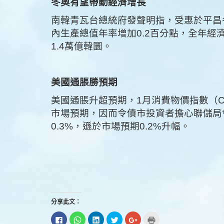
冬奧有望帶動經濟增長
南韓青瓦台總統府發聲明指，受惠於平昌
內生產總值年率增加0.2百分點，全年經濟
1.4萬億韓圜。
美國通脹勝預期
美國通脹升超預期，1月消費物價指數（CPI
市場預期，因而令債市投資者擔心聯儲局
0.3%，遜於市場預期0.2%升幅。
分享此文：
按
分
分
分
按
點
一
享
享
享
一
這