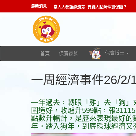
最新消息
當人人都話經濟差 有錢人點解仲買保險？
香港人壽保險從業員協會(保協) 正式推出全新網
以及多姿多彩的人物專訪及故事。記得b
保寶博士
首頁
保寶家族
一周經濟事件26/2/1
一年過去，轉眼「雞」去「狗」
圍造好，收爐升599點，報3111
點數升幅計，是歷來表現最好的
年。踏入狗年，到底環球經濟又