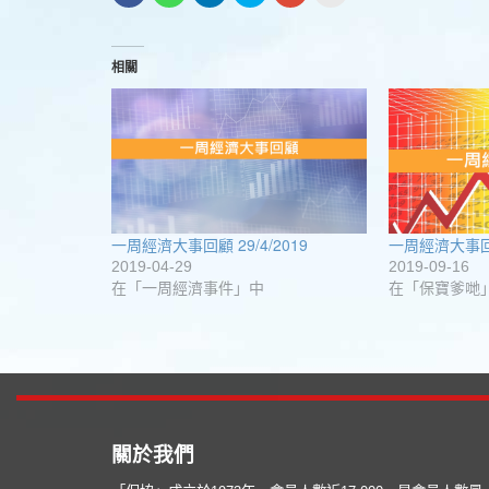
下
到
到
到
下
裡
以
WhatsApp(在
LinkedIn(在
Twitter(在
以
列
分
新
新
新
分
印
享
視
視
視
享
(在
至
窗
窗
窗
到
新
相關
Facebook(在
中
中
中
Google+
視
新
開
開
開
(在
窗
視
啟)
啟)
啟)
新
中
窗
視
開
中
窗
啟)
開
中
啟)
開
啟)
一周經濟大事回顧 29/4/2019
一周經濟大事回顧 
2019-04-29
2019-09-16
在「一周經濟事件」中
在「保寶爹哋
關於我們