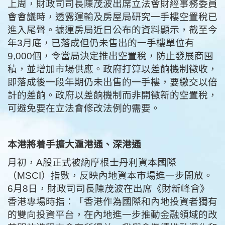
上周，財政司司長陳茂波出席立法會財經事務委員
會會議時，透露運輸及房屋局研究一手樓空置稅已
進入尾聲。據運房局近日公布的資料顯示，截至今
年3月底，已落成但仍未售出的一手樓單位有
9,000個，令當局決定推出空置稅，防止發展商囤
積，並增加市場供應。政府打算以差餉機制徵收，
即落成後一段年期仍未出售的一手樓，要繳交以倍
計的差餉。政府以差餉機制而非開徵新的空置稅，
可避免要在立法會修改法例的需要。
本港將着手
擴大滬港通、深港通
月初，A股正式被納摩根士丹利資本國際
（MSCI）指數，反映內地資本市場進一步開放。
6月8日，財政司司長陳茂波在出席《財新峰會》
香港專場時指：「香港作為國際和內地投資者獨有
的雙向投資平台，在內地進一步推動金融領域的改