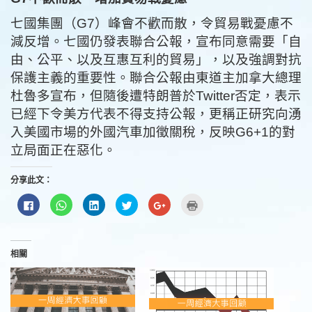
七國集團（G7）峰會不歡而散，令貿易戰憂慮不
減反增。七國仍發表聯合公報，宣布同意需要「自
由、公平、以及互惠互利的貿易」，以及強調對抗
保護主義的重要性。聯合公報由東道主加拿大總理
杜魯多宣布，但隨後遭特朗普於Twitter否定，表示
已經下令美方代表不得支持公報，更稱正研究向湧
入美國市場的外國汽車加徵關稅，反映G6+1的對
立局面正在惡化。
分享此文：
按
分
分
分
按
點
一
享
享
享
一
這
下
到
到
到
下
裡
以
WhatsApp(在
LinkedIn(在
Twitter(在
以
列
分
新
新
新
分
印
享
視
視
視
享
(在
至
窗
窗
窗
到
新
相關
Facebook(在
中
中
中
Google+
視
新
開
開
開
(在
窗
視
啟)
啟)
啟)
新
中
窗
視
開
中
窗
啟)
開
中
啟)
開