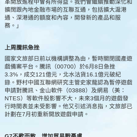
革開放進程中會有所得益。我們會繼續推動深化和
擴闊跟內地金融市場的互聯互通，包括擴大滬港
通、深港通的額度和內容，開發新的產品和服
務。」
上周騰訊急挫
國家文旅部日前以機構調整為由，暫時關閉國產遊
戲備案平台。騰訊（00700）於6月8日急挫
3.3%，成交121億元，北水沽貨16.1億元破紀
錄。野村中國互聯網研究主管史家龍認為暫停遊戲
申請對騰訊、金山軟件（03888）及網易（美：
NTES）等軟件股影響不大，未來3個月的遊戲發
行時間表並未受影響。他又引述消息指，文旅部已
計劃在7月初重新開放遊戲申請。
G7
不歡而散 增加貿易戰憂慮