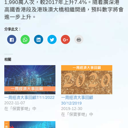
1,990萬人次，較2017年上升7.4%。隨着廣深港
高鐵香港段及港珠澳大橋相繼開通，預料數字將會
進一步上升。
分享此文：
按
分
分
分
按
點
一
享
享
享
一
這
下
到
到
到
下
裡
以
WhatsApp(在
LinkedIn(在
Twitter(在
以
列
分
新
新
新
分
印
享
視
視
視
享
(在
至
窗
窗
窗
到
新
相關
Facebook(在
中
中
中
Google+
視
新
開
開
開
(在
窗
視
啟)
啟)
啟)
新
中
窗
視
開
中
窗
啟)
開
中
啟)
開
啟)
一周經濟大事回顧7/11/2022
一周經濟大事回顧
30/12/2019
2022-11-07
在「保寶爹哋」中
2019-12-30
在「保寶爹哋」中