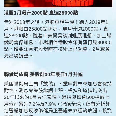
港股1
月飆升2000
點
直迫28000
點
告別2018年之後，港股重現生機！踏入2019年1
月，港股由25800點起步，單月升逾2000點，直
迫28000點，隨着中美貿易談判進展理想，加上聯
儲局暫停加息，市場相信港股今年有望再見30000
點，惟要注意港股現時在技術上已超買，2月或會
先出現調整。
聯儲局放鴿
美股創30
年最佳1
月升幅
美國聯儲局上周「放鴿」，重申對未來加息會保持
耐性，消息令美股繼續上漲，標指和道指均交出
30年以來的1月最佳表現，道指與標普500指數上
月分別累升7.2%及7.9%，冠絕全球。但有分析師
指暫緩加息反映聯儲局正憂慮未來經濟放緩，投資