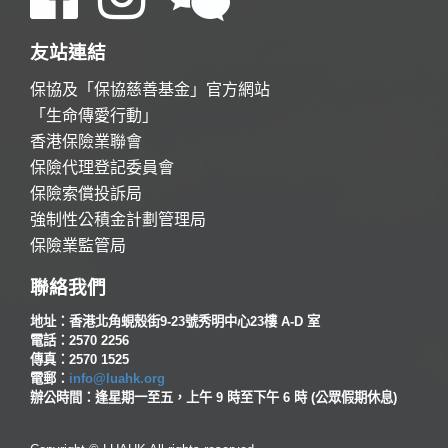
友站連結
保協及「保協慈善基金」官方網站
「生命傳愛行動」
香港保險業聯會
保險代理登記委員會
保險索償投訴局
強制性公積金計劃管理局
保險業監管局
聯絡我們
地址：香港北角蜆殼街9-23號秀明中心23樓 A-D 室
電話：2570 2256
傳真：2570 1525
電郵：
info@luahk.org
辦公時間：逢星期一至五，上午 9 時至下午 6 時 (公眾假期休息)