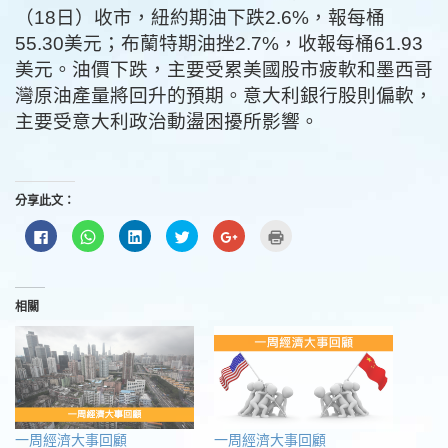
（18日）收市，紐約期油下跌2.6%，報每桶
55.30美元；布蘭特期油挫2.7%，收報每桶61.93
美元。油價下跌，主要受累美國股市疲軟和墨西哥
灣原油產量將回升的預期。意大利銀行股則偏軟，
主要受意大利政治動盪困擾所影響。
分享此文：
按
分
分
分
按
點
一
享
享
享
一
這
下
到
到
到
下
裡
以
WhatsApp(在
LinkedIn(在
Twitter(在
以
列
分
新
新
新
分
印
享
視
視
視
享
(在
至
窗
窗
窗
到
新
相關
Facebook(在
中
中
中
Google+
視
新
開
開
開
(在
窗
視
啟)
啟)
啟)
新
中
窗
視
開
中
窗
啟)
開
中
啟)
開
啟)
一周經濟大事回顧
一周經濟大事回顧