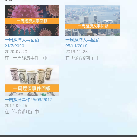
Facebook(在
中
中
中
Google+
視
新
開
開
開
(在
窗
視
啟)
啟)
啟)
新
中
窗
視
開
中
窗
啟)
開
中
啟)
開
啟)
一周經濟大事回顧
一周經濟大事回顧
21/7/2020
25/11/2019
2020-07-20
2019-11-25
在「一周經濟事件」中
在「保寶爹哋」中
一周經濟事件25/09/2017
2017-09-25
在「保寶爹哋」中