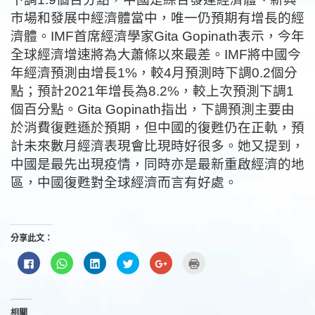
市場和發展中經濟體當中，唯一仍預期有增長的經
濟體。IMF首席經濟學家Gita Gopinath表示，今年
全球經濟增速將為大蕭條以來最差。IMF將中國今
年經濟預測由增長1%，較4月預測時下調0.2個分
點；預計2021年增長為8.2%，較上次預測下調1
個百分點。Gita Gopinath指出，下調預測主要由
於消費復甦遜於預期，但中國的復甦仍在正軌，預
計未來數月經濟表現會比現時好很多。她又提到，
中國是最先出現疫情，同時亦是最新重啟經濟的地
區，中國復甦對全球經濟而言有好處。
分享此文：
按
分
分
分
按
點
一
享
享
享
一
這
下
到
到
到
下
裡
以
WhatsApp(在
LinkedIn(在
Twitter(在
以
列
分
新
新
新
分
印
享
視
視
視
享
(在
至
窗
窗
窗
到
新
相關