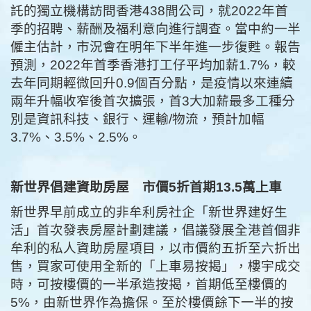
託的獨立機構訪問香港438間公司，就2022年首
季的招聘、薪酬及福利意向進行調查。當中約一半
僱主估計，市況會在明年下半年進一步復甦。報告
預測，2022年首季香港打工仔平均加薪1.7%，較
去年同期輕微回升0.9個百分點，是疫情以來連續
兩年升幅收窄後首次擴張，首3大加薪最多工種分
別是資訊科技、銀行、運輸/物流，預計加幅
3.7%、3.5%、2.5%。
新世界倡建資助房屋 市價5折首期13.5萬上車
新世界早前成立的非牟利房社企「新世界建好生
活」首次發表房屋計劃建議，倡議發展全港首個非
牟利的私人資助房屋項目，以市價約五折至六折出
售，買家可使用全新的「上車易按揭」，樓宇成交
時，可按樓價的一半承造按揭，首期低至樓價的
5%，由新世界作為擔保。至於樓價餘下一半的按