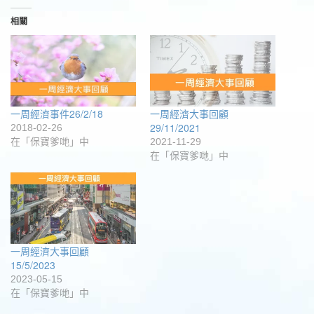
分
新
新
新
分
印
享
視
視
視
享
(在
至
窗
窗
窗
到
新
相關
Facebook(在
中
中
中
Google+
視
新
開
開
開
(在
窗
視
啟)
啟)
啟)
新
中
窗
視
開
中
窗
啟)
開
中
啟)
開
啟)
一周經濟事件26/2/18
一周經濟大事回顧
29/11/2021
2018-02-26
在「保寶爹哋」中
2021-11-29
在「保寶爹哋」中
一周經濟大事回顧
15/5/2023
2023-05-15
在「保寶爹哋」中