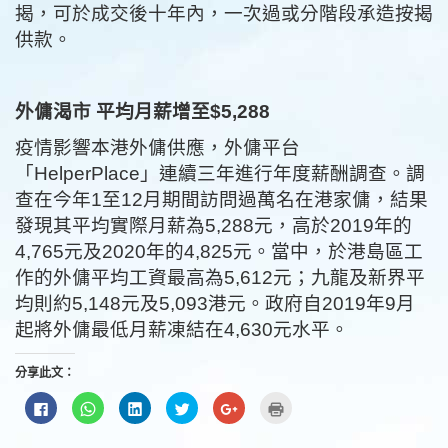
揭，可於成交後十年內，一次過或分階段承造按揭
供款。
外傭渴市 平均月薪增至$5,288
疫情影響本港外傭供應，外傭平台
「HelperPlace」連續三年進行年度薪酬調查。調
查在今年1至12月期間訪問過萬名在港家傭，結果
發現其平均實際月薪為5,288元，高於2019年的
4,765元及2020年的4,825元。當中，於港島區工
作的外傭平均工資最高為5,612元；九龍及新界平
均則約5,148元及5,093港元。政府自2019年9月
起將外傭最低月薪凍結在4,630元水平。
分享此文：
按
分
分
分
按
點
一
享
享
享
一
這
下
到
到
到
下
裡
以
WhatsApp(在
LinkedIn(在
Twitter(在
以
列