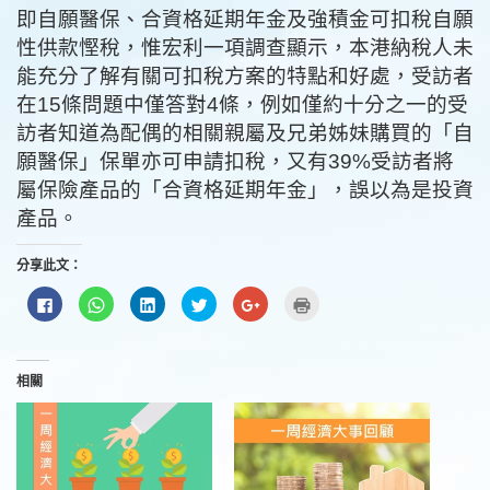
即自願醫保、合資格延期年金及強積金可扣稅自願
性供款慳稅，惟宏利一項調查顯示，本港納稅人未
能充分了解有關可扣稅方案的特點和好處，受訪者
在15條問題中僅答對4條，例如僅約十分之一的受
訪者知道為配偶的相關親屬及兄弟姊妹購買的「自
願醫保」保單亦可申請扣稅，又有39%受訪者將
屬保險產品的「合資格延期年金」，誤以為是投資
產品。
分享此文：
按
分
分
分
按
點
一
享
享
享
一
這
下
到
到
到
下
裡
以
WhatsApp(在
LinkedIn(在
Twitter(在
以
列
分
新
新
新
分
印
享
視
視
視
享
(在
至
窗
窗
窗
到
新
相關
Facebook(在
中
中
中
Google+
視
新
開
開
開
(在
窗
視
啟)
啟)
啟)
新
中
窗
視
開
中
窗
啟)
開
中
啟)
開
啟)