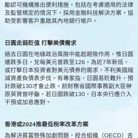
勵認可機構推出便利措施，包括在考慮適用的法律
及監管規定的情況下，採用金融科技解決方案，協
助受影響客戶重啟其內地銀行帳戶。
日圓走弱貶值
打擊美債需求
過去日圓在地緣政治風險中能起避險作用，惟日圓
連跌多日，兌每美元曾跌至126，為近7年新低，
或打擊日本投資者對美元債券的需求，不利美國縮
減資產負債表步伐。有專家指，日圓易貶難升，預
計跌破130才會止跌。前財務省國際事務副大臣榊
原英資曾呼籲，若日圓跌破130，日本央行應介入
干預或加息應對。
香港或2024
推最低稅
率改革方案
為解決貧富懸殊加劇問題，經合組織（OECD）去