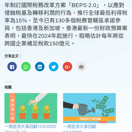
年制訂國際稅務改革方案「BEPS 2.0」，以應對
侵蝕稅基及轉移利潤的行為，推行全球最低利得稅
率為15%，至今已有130多個稅務管轄區承諾參
與，包括香港及新加坡。香港最新一份財政預算案
表明，最快在2024年起施行，粗略估計每年將從
跨國企業補足稅款150億元。
分享此文：
按
分
分
分
按
點
一
享
享
享
一
這
下
到
到
到
下
裡
以
WhatsApp(在
LinkedIn(在
Twitter(在
以
列
分
新
新
新
分
印
享
視
視
視
享
(在
至
窗
窗
窗
到
新
相關
Facebook(在
中
中
中
Google+
視
新
開
開
開
(在
窗
視
啟)
啟)
啟)
新
中
窗
視
開
中
窗
啟)
開
中
啟)
開
啟)
一周經濟大事回顧10/5/2022
一周經濟大事回顧
9/10/2023
2022-05-10