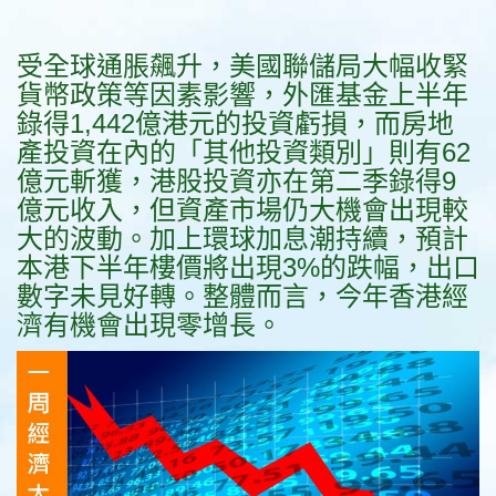
受全球通脹飆升，美國聯儲局大幅收緊
貨幣政策等因素影響，外匯基金上半年
錄得1,442億港元的投資虧損，而房地
產投資在內的「其他投資類別」則有62
億元斬獲，港股投資亦在第二季錄得9
億元收入，但資產市場仍大機會出現較
大的波動。加上環球加息潮持續，預計
本港下半年樓價將出現3%的跌幅，出口
數字未見好轉。整體而言，今年香港經
濟有機會出現零增長。