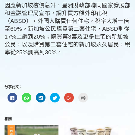
因應新加坡樓價急升，星洲財政部聯同國家發展部
和金融管理局宣布，調升買方額外印花稅
（ABSD），外國人購買任何住宅，稅率大增一倍
至60%。新加坡公民購買第二套住宅，ABSD則從
17%上調到20%；購買第3套及更多住宅的新加坡
公民，以及購買第二套住宅的新加坡永久居民，稅
率從25%調高到30%。
分享此文：
按
分
分
分
按
點
一
享
享
享
一
這
下
到
到
到
下
裡
以
WhatsApp(在
LinkedIn(在
Twitter(在
以
列
分
新
新
新
分
印
享
視
視
視
享
(在
至
窗
窗
窗
到
新
相關
Facebook(在
中
中
中
Google+
視
新
開
開
開
(在
窗
視
啟)
啟)
啟)
新
中
窗
視
開