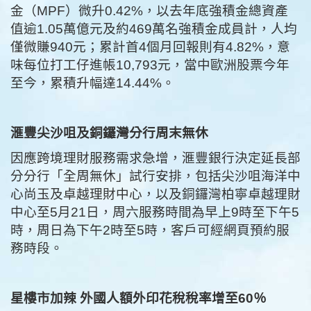
金（MPF）微升0.42%，以去年底強積金總資產
值逾1.05萬億元及約469萬名強積金成員計，人均
僅微賺940元；累計首4個月回報則有4.82%，意
味每位打工仔進帳10,793元，當中歐洲股票今年
至今，累積升幅達14.44%。
滙豐尖沙咀及銅鑼灣分行周末無休
因應跨境理財服務需求急增，滙豐銀行決定延長部
分分行「全周無休」試行安排，包括尖沙咀海洋中
心尚玉及卓越理財中心，以及銅鑼灣柏寧卓越理財
中心至5月21日，周六服務時間為早上9時至下午5
時，周日為下午2時至5時，客戶可經網頁預約服
務時段。
星樓市加辣 外國人額外印花稅稅率增至60％