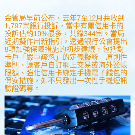
金管局早前公布，去年7至12月共收到
1,797宗銀行投訴，當中有關信用卡的
投訴佔約19%最多，共錄344宗。當局
近期擬作出新指引，透過銀行公會提出
8項加強保障措施的初步建議，包括對
卡戶「嚴重疏忽」的定義擬統一原則性
準則、讓客戶自訂網上交易或海外簽帳
限額、強化信用卡綁定手機電子錢包的
保安措施，如不只發出一次性手機短訊
驗證碼等。