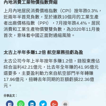
內地消費工業物價指數齊縮
上月內地居民消費價格指數（CPI）按年跌0.3%，
近兩年半首見負數，至於連跌10個月的工業生產
者出廠價格指數（PPI），7月按年跌4.4%。居民
消費和工業生產物價雙雙負數，為2020年11月後
首次，意味着中國正面對通縮風險。
太古上半年多賺1.2倍 航空業務扭虧為盈
太古公司今年上半年按年多賺1.2倍，錄股東應佔
綜合溢利42.21億元，比去年全年賺的41.95億元
還要多，主要盈利動力來自航空部門半年轉賺
17.96億元，扭轉去年同期的巨額虧損22.36億
元。
分享此文：
按
分
分
分
按
點