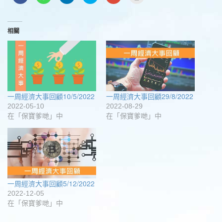
一
享
享
享
一
這
下
到
到
到
下
裡
以
WhatsApp(在
LinkedIn(在
Twitter(在
以
列
分
新
新
新
分
印
享
視
視
視
享
(在
至
窗
窗
窗
到
新
相關
Facebook(在
中
中
中
Google+
視
新
開
開
開
(在
窗
視
啟)
啟)
啟)
新
中
窗
視
開
中
窗
啟)
開
中
啟)
開
啟)
一周經濟大事回顧10/5/2022
一周經濟大事回顧29/8/2022
2022-05-10
2022-08-29
在「保寶爹哋」中
在「保寶爹哋」中
一周經濟大事回顧5/12/2022
2022-12-05
在「保寶爹哋」中