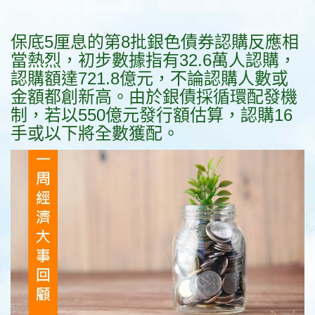
保底5厘息的第8批銀色債券認購反應相
當熱烈，初步數據指有32.6萬人認購，
認購額達721.8億元，不論認購人數或
金額都創新高。由於銀債採循環配發機
制，若以550億元發行額估算，認購16
手或以下將全數獲配。