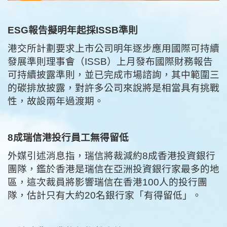
ESG報告擬明年起採ISSB準則
港交所計劃要求上市公司明年逐步應用國際可持續
發展準則理事會（ISSB）上月發布國際財務報告
可持續披露準則，並已完成市場諮詢，其中範圍三
的碳排放披露，對許多公司來說將是相當具有挑戰
性，故設兩年過渡期。
8成瑞信港投行員工無得留低
外媒引述消息指，瑞信將裁減約8成香港投資銀行
團隊，鑑於香港是瑞信在亞洲投資銀行家最多的地
區，這次裁員將影響瑞信在香港100人的投行團
隊，估計只有大約20名銀行家「有得留低」。