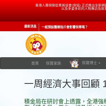
香港人壽保險從業員協會(保協) 正式推出全新網
以及多姿多彩的人物專訪及故事。記得b
一紙預設醫療指示會影響保單嗎？
最新消息
保監出招
保寶博士
首頁
保寶家族
一周經濟大事回顧 18/
積金局在研討會上透露，全港強