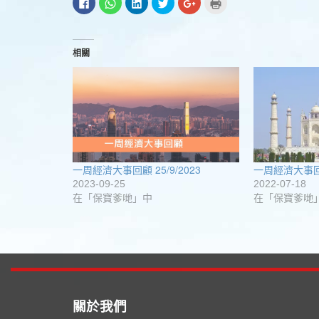
按
分
分
分
按
點
一
享
享
享
一
這
下
到
到
到
下
裡
以
WhatsApp(在
LinkedIn(在
Twitter(在
以
列
分
新
新
新
分
印
享
視
視
視
享
(在
至
窗
窗
窗
到
新
相關
Facebook(在
中
中
中
Google+
視
新
開
開
開
(在
窗
視
啟)
啟)
啟)
新
中
窗
視
開
中
窗
啟)
開
中
啟)
開
啟)
一周經濟大事回顧 25/9/2023
一周經濟大事回顧
2023-09-25
2022-07-18
在「保寶爹哋」中
在「保寶爹哋
關於我們