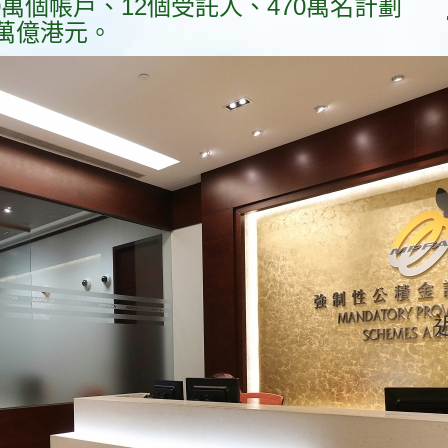
0萬個帳戶、12個受託人、470萬名計劃
萬億港元。