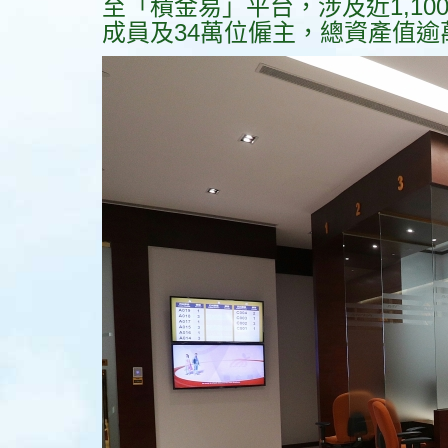
至「積金易」平台，涉及近1,10
成員及34萬位僱主，總資產值逾