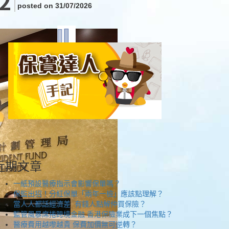
posted on 31/07/2026
近期文章
一紙預設醫療指示會影響保單嗎？
保監出招！分紅保單「兩年一檢」應該點理解？
當人人都話經濟差 有錢人點解仲買保險？
監管風暴席捲跨境金融 香港保險業成下一個焦點？
醫療費用越嚟越貴 保費加價無可逆轉？