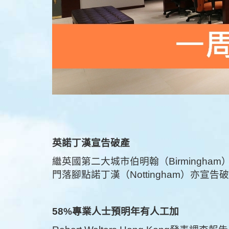
英諾丁漢宣告破產
繼英國第二大城市伯明翰（Birmingh
門落腳點諾丁漢（Nottingham）亦
58%專業人士預明年有人工加