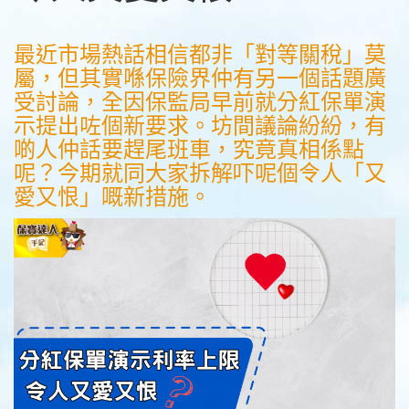
最近市場熱話相信都非「對等關稅」莫
屬，但其實喺保險界仲有另一個話題廣
受討論，全因保監局早前就分紅保單演
示提出咗個新要求。坊間議論紛紛，有
啲人仲話要趕尾班車，究竟真相係點
呢？今期就同大家拆解吓呢個令人「又
愛又恨」嘅新措施。