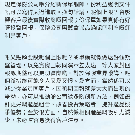
規定保險公司喺介紹新保單嗰陣，份利益說明文件
唔可以寫得太過進取。換句話講，呢個上限唔會影
響客戶最後實際收到嘅回報；份保單如果真係有好
嘅投資回報，保險公司照舊會派高過呢個利率嘅紅
利畀客戶。
咁又點解要設呢個上限呢？簡單講就係做返好個期
望管理，以免實際回報同演示差太遠，等大家對回
報嘅期望可以更切實際啲。對於保險業界嚟講，呢
個新措施可能令人又愛又恨。愛方面，當然係可以
減少從業員同客戶，因預期回報落差太大而出現的
爭拗，亦可以推動啲公司諗多啲創新方法，例如設
計更好嘅產品組合、改善投資策略等，提升產品競
爭優勢；至於恨方面，自然係相關產品嘅吸引力減
少，未必咁容易獲得客戶注意。