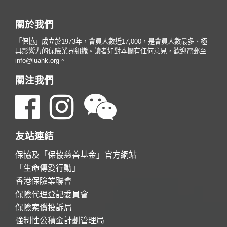
視
啟)
啟)
啟)
新
中
窗
視
開
中
窗
啟)
開
中
關於我們
啟)
開
啟)
「保協」成立於1973年，會員人數近17,000，是會員人數最多、極
具影響力的保險業界組織。讀者如對本欄有任何意見，歡迎電郵至
info@luahk.org。
關注我們
友站連結
保協及「保協慈善基金」官方網站
「生命傳愛行動」
香港保險業聯會
保險代理登記委員會
保險索償投訴局
強制性公積金計劃管理局