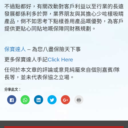
不過點都好，有關改動對客戶利益以至行業的長遠
發展都係利多於弊，業界朋友與其擔心少咗樣吸睛
產品，倒不如思考下點樣善用產品嘅優勢，為客戶
提供更貼心同貼地嘅保障同財務規劃。
保寶達人
– 為您八盡保險天下事
更多保寶達人手記
Click Here
任何於本文章的評論或意見純屬來自個別嘉賓
/隊
長等，並未代表保協之立場。
分享此文：
按
分
分
分
按
點
一
享
享
享
一
這
下
到
到
到
下
裡
以
WhatsApp(在
LinkedIn(在
Twitter(在
以
列
分
新
新
新
分
印
享
視
視
視
享
(在
至
窗
窗
窗
到
新
Facebook(在
中
中
中
Google+
視
新
開
開
開
(在
窗