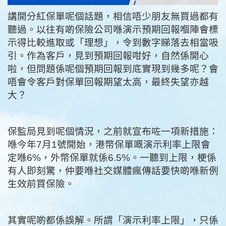
講開分紅保單呢個話題，相信唔少朋友無買過都有
聽過。以往有啲保險公司喺演示預期回報嗰陣會標
示得比較進取或「理想」，令到數字睇落去相當吸
引。作為客戶，見到預期回報咁好，自然係開心
啦，但問題係呢個預期回報到底實現到幾多呢？會
唔會令客戶對保單回報期望太高，最終失望亦越
大？
保監局見到呢個情況，之前就宣布咗一項新措施：
喺今年7月1號開始，港幣保單嘅演示利率上限會
定喺6%，外幣保單就係6.5%。一聽到上限，梗係
有人即刻驚，仲要喺社交媒體瘋傳話要快啲喺新例
生效前買保險。
其實呢啲都係誤解。所謂「演示利率上限」，只係